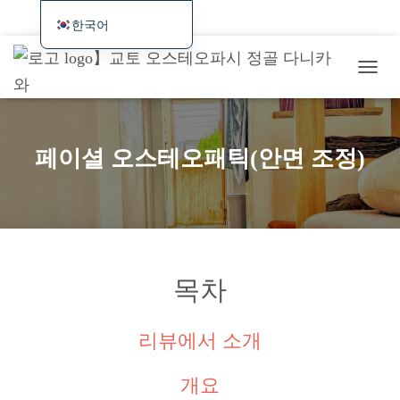
홈
최신 정보 및 예약 가능 여부와 웹 예약
시술・서비스 개요
한국어
日本語
증상별/사례 소개
요금・교통편・예약
해외 방문객을 위한
탐
English
최근 시술 사례/연구일지
색
Deutsch
토
글
Français
페이셜 오스테오패틱(안면 조정)
Español
繁體中文
Português (AO90)
简体中文
목차
리뷰에서 소개
개요