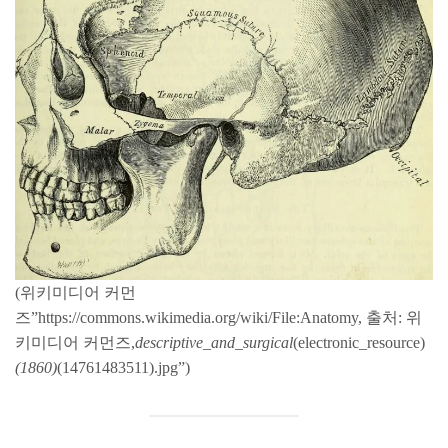
(위키미디어 커먼
즈”https://commons.wikimedia.org/wiki/File:Anatomy, 출처: 위
키미디어 커먼즈,
descriptive_and_surgical
(electronic_resource)
(1860)
(14761483511).jpg”)