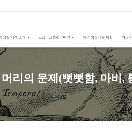
요금・교통편・예약
증상별/사례 소개
요금・교통편・예약
해외 방문객을 위한
최근 
머리의 문제(뻣뻣함, 마비, 