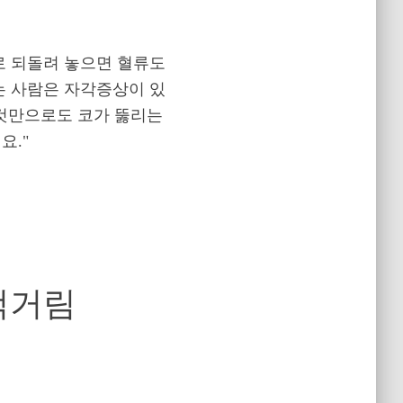
로 되돌려 놓으면 혈류도
는 사람은 자각증상이 있
 것만으로도 코가 뚫리는
요."
삐걱거림