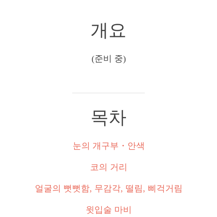
개요
(준비 중)
목차
눈의 개구부・안색
코의 거리
얼굴의 뻣뻣함, 무감각, 떨림, 삐걱거림
윗입술 마비