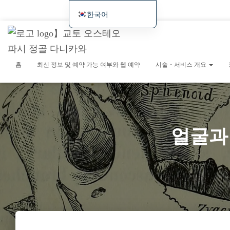
홈
최신 정보 및 예약 가능 여부와 웹 예약
시술・서비스 개요
증상별/사례 소개
한국어
日本語
해외 방문객을 위한
최근 시술 사례/연구일지
English
Deutsch
홈
최신 정보 및 예약 가능 여부와 웹 예약
시술・서비스 개요
Français
Español
繁體中文
얼굴과 
Português (AO90)
简体中文