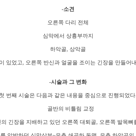
-소견
오른쪽 다리 전체
심막에서 상흉부까지
하악골, 상악골
장이 있었고, 오른쪽 반신과 얼굴을 조이는 긴장을 만들어내
-시술과 그 변화
첫 번째 시술은 다음과 같은 내용을 중심으로 진행되었다
골반의 비틀림 교정
 긴장을 지배하고 있던 오른쪽 대퇴골, 오른쪽 발목뼈
 압박하던 심막상부~우측 쇄골하 동맥, 우측 하악골의