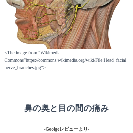
<The image from “Wikimedia
Commons”https://commons.wikimedia.org/wiki/File:Head_facial_
nerve_branches.jpg”>
鼻の奥と目の間の痛み
-Goolgeレビューより-