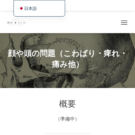
ホーム
最新情報＆空き状況とWEB予約
施術・サービスの概観
日本語
English
症状別／事例紹介
料金・アクセス・ご予約
For International Visitors
ト
Deutsch
最近の施術例／研究日誌
グ
Français
ル
・
Español
ナ
顔や頭の問題（こわばり・痺れ・
ビ
繁體中文
ゲ
痛み他）
ー
Português (AO90)
シ
한국어
ョ
ン
简体中文
概要
（準備中）