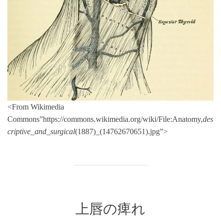
<From Wikimedia
Commons”https://commons.wikimedia.org/wiki/File:Anatomy,
des
criptive_and_surgical
(1887)_(14762670651).jpg”>
上唇の痺れ