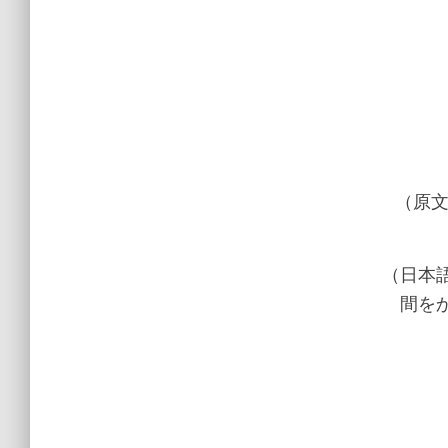
（原文）”Mr
（日本
間を