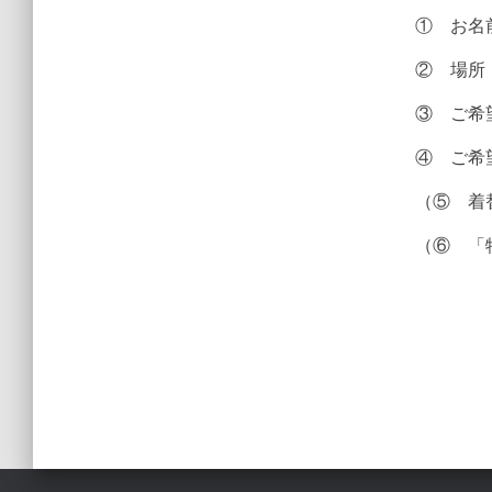
① お名
② 場所
③ ご希
④ ご希
（⑤ 着
（⑥ 「