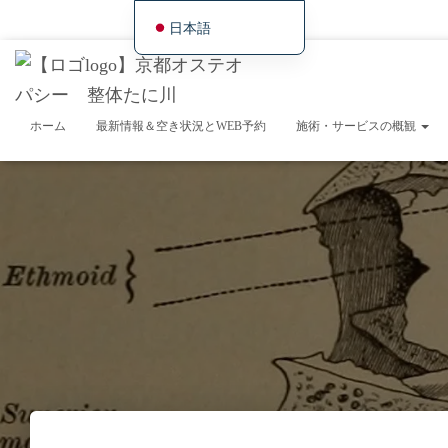
ホーム
最新情報＆空き状況とWEB予約
施術・サービスの概観
症状別／事例
日本語
English
Deutsch
Français
ホーム
最新情報＆空き状況とWEB予約
施術・サービスの概観
Español
繁體中文
Português (AO90)
한국어
简体中文