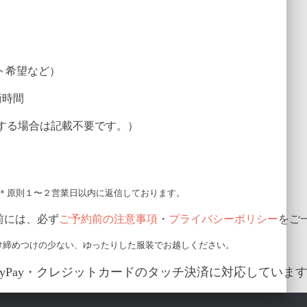
ト希望など）
術時間
する場合は記載不要です。）
＊原則１〜２営業日以内に返信しております。
前には、必ず
ご予約前の注意事項
・
プライバシーポリシー
をご
け締めつけの少ない、ゆったりした服装でお越しください。
ayPay・クレジットカードのタッチ決済に対応していま