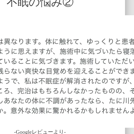
不眠の悩み②
-Googleレビューより-