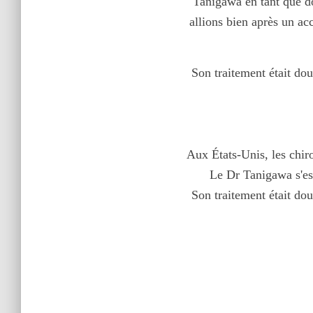
Tanigawa en tant que do
allions bien après un ac
Son traitement était do
Aux États-Unis, les chir
Le Dr Tanigawa s'est
Son traitement était doux