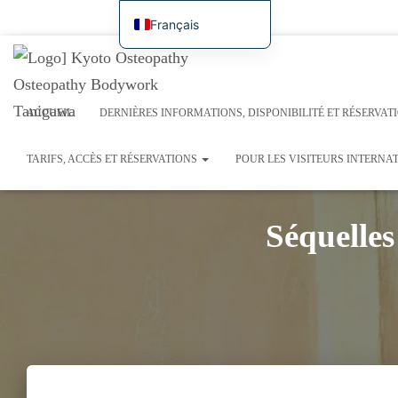
Accueil
Dernières informations, disponibilité et réservation en ligne
Aperçu du traitement
Français
日本語
Symptomatologie / études de cas
Tarifs, accès et réservations
Pour les visiteurs internat
English
Exemples de traitements récents / Journal de recherche
Deutsch
ACCUEIL
DERNIÈRES INFORMATIONS, DISPONIBILITÉ ET RÉSERVAT
Español
TARIFS, ACCÈS ET RÉSERVATIONS
POUR LES VISITEURS INTERN
繁體中文
Português (AO90)
Séquelles
한국어
简体中文