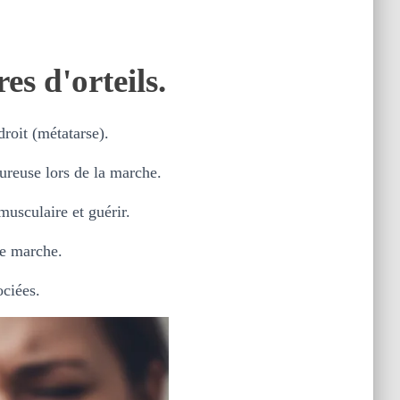
es d'orteils.
droit (métatarse).
ureuse lors de la marche.
musculaire et guérir.
de marche.
ociées.