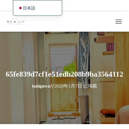
ホーム
最新情報＆空き状況とWEB予約
施術・サービスの概観
日本語
English
症状別／事例紹介
料金・アクセス・ご予約
For International Visitors
ト
Deutsch
最近の施術例／研究日誌
グ
Français
ル
・
Español
ナ
ビ
繁體中文
ゲ
ー
Português (AO90)
シ
65fe839d7cf1e51edb208b9ba3564112
한국어
ョ
ン
简体中文
tanigawa
が
2020年1月7日
に掲載