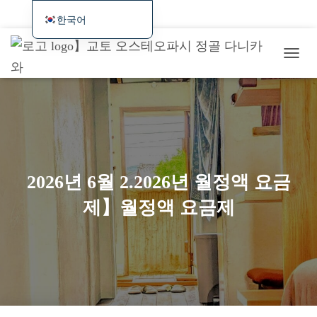
홈
최신 정보 및 예약 가능 여부와 웹 예약
시술・서비스 개요
한국어
日本語
증상별/사례 소개
요금・교통편・예약
해외 방문객을 위한
탐
English
최근 시술 사례/연구일지
색
Deutsch
토
글
Français
Español
繁體中文
2026년 6월 2.2026년 월정액 요금
Português (AO90)
제】월정액 요금제
简体中文