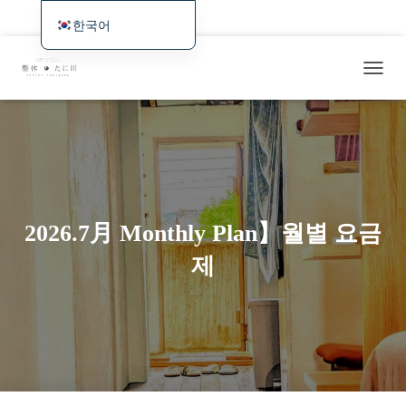
홈
최신 정보 및 예약 가능 여부와 웹 예약
시술・서비스 개요
한국어
日本語
증상별/사례 소개
요금・교통편・예약
해외 방문객을 위한
탐
English
최근 시술 사례/연구일지
색
Deutsch
토
글
Français
Español
繁體中文
2026.7月 Monthly Plan】월별 요금
Português (AO90)
제
简体中文