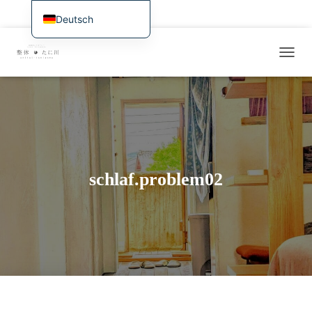
Startseite
Aktuelle Informationen, Verfügbarkeit und Buchung im Internet
Deutsch
日本語
Überblick über Behandlung und Dienstleistungen
Symptomatologie / Fallstudien
N
English
Preise, Zugang und Reservierung
Für internationale Besucher
A
Français
V
Beispiele für aktuelle Behandlungen / Forschungstagebuch
I
Español
G
A
繁體中文
T
I
Português (AO90)
O
schlaf.problem02
한국어
N
U
简体中文
M
S
C
H
A
L
T
E