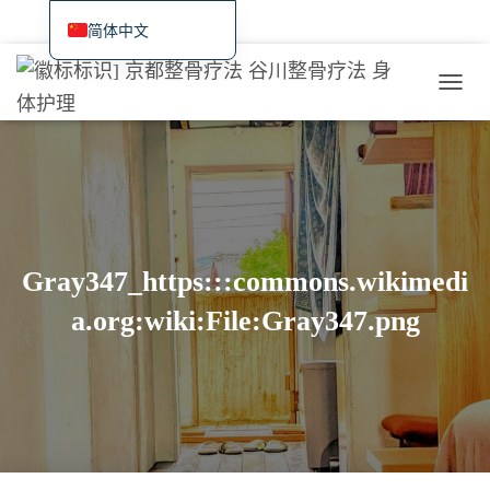
首页
最新信息、空房情况和网络预订
治疗和服务概览
症状学/案例研究
简体中文
日本語
价格、交通和预订
国际游客
近期治疗实例/研究日记
切
English
换
Deutsch
导
航
Français
Español
繁體中文
Gray347_https:::commons.wikimedi
Português (AO90)
a.org:wiki:File:Gray347.png
한국어