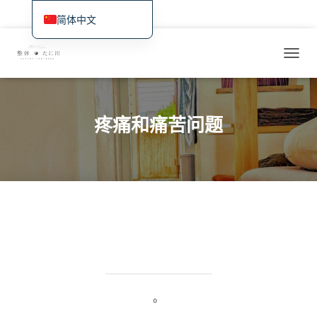
首页
最新信息、空房情况和网络预订
治疗和服务概览
症状学/案例研究
简体中文
日本語
价格、交通和预订
国际游客
近期治疗实例/研究日记
切
English
换
Deutsch
导
航
Français
疼痛和痛苦问题
Español
繁體中文
Português (AO90)
한국어
。