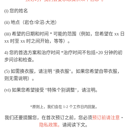
(i) 您的姓名
(ii) 地点（岩仓/伞沼-大池）
(iii) 希望的日期和时间 * 可能的范围（例如，您希望在 xx 日
xx 时至 xx 时之间开始，等等）。
4) 您的首选方案和治疗时间 *治疗时间不包括+20 分钟的初
步问诊和检查。
(5) 如需换衣服，请注明 "换衣服"。如果您希望自带衣服，
则无需说明）。
(vi) 如果您希望接受 "特殊个别调整"，请注明。
*原则上，我们会在 1-2 个工作日内回复。
我们还要提醒您，在首次预订之前，您必须
预订前请注意
・
隐私政策。
请阅读下文。