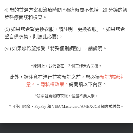
4) 您的首選方案和治療時間 *治療時間不包括 +20 分鐘的初
步醫療面談和檢查。
(5) 如果您希望更換衣服，請註明「更換衣服」。如果您希
望自備衣物，則無此必要)。
(vi) 如果您希望接受「特殊個別調整」，請說明。
*原則上，我們會在 1-2 個工作天內回覆。
此外，請注意在進行首次預訂之前，您必須
預訂前請注
意。
・
隱私權政策。
請閱讀以下內容。
*請穿著寬鬆的衣服，儘量不要太緊。
*可使用現金、PayPay 和 VISA/Mastercard/AMEX/JCB 觸碰式付款。