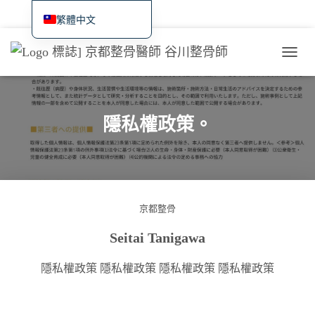
首頁
最新資訊與可用性以及網路預訂
治療與服務概觀
症狀/個案研究
繁體中文
日本語
價格、交通與預約
國際遊客
近期治療實例 / 研究日誌
切
English
換
Deutsch
導
覽
Français
隱私權政策。
Español
Português (AO90)
한국어
简体中文
京都整骨
Seitai Tanigawa
隱私權政策 隱私權政策 隱私權政策 隱私權政策