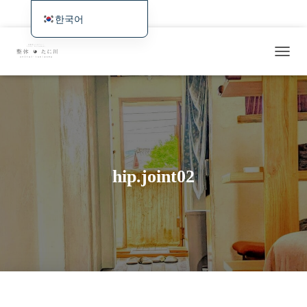
홈
최신 정보 및 예약 가능 여부와 웹 예약
시술・서비스 개요
한국어
日本語
증상별/사례 소개
요금・교통편・예약
해외 방문객을 위한
탐
English
최근 시술 사례/연구일지
색
Deutsch
토
글
Français
Español
繁體中文
hip.joint02
Português (AO90)
简体中文