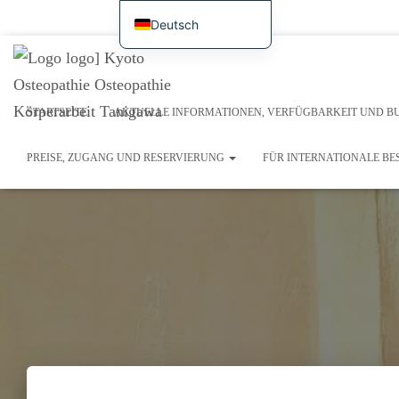
Startseite
Aktuelle Informationen, Verfügbarkeit und Buchung im Internet
Überblick übe
Deutsch
日本語
Symptomatologie / Fallstudien
Preise, Zugang und Reservierung
Für internationale Bes
English
Beispiele für aktuelle Behandlungen / Forschungstagebuch
Français
STARTSEITE
AKTUELLE INFORMATIONEN, VERFÜGBARKEIT UND B
Español
PREISE, ZUGANG UND RESERVIERUNG
FÜR INTERNATIONALE B
繁體中文
Português (AO90)
한국어
简体中文