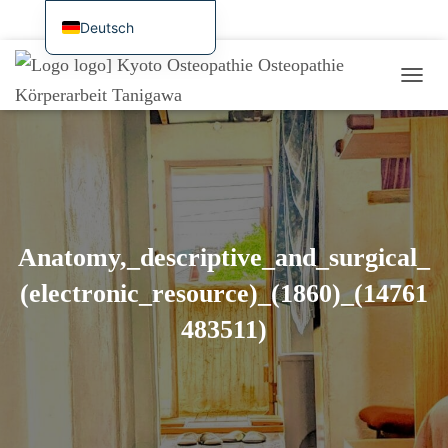
Startseite
Aktuelle Informationen, Verfügbarkeit und Buchung im Internet
Deutsch
日本語
Überblick über Behandlung und Dienstleistungen
Symptomatologie / Fallstudien
N
English
Preise, Zugang und Reservierung
Für internationale Besucher
A
Français
V
Beispiele für aktuelle Behandlungen / Forschungstagebuch
I
Español
G
A
繁體中文
T
I
Português (AO90)
O
Anatomy,_descriptive_and_surgical_
한국어
N
U
(electronic_resource)_(1860)_(14761
简体中文
M
S
483511)
C
H
A
L
T
E