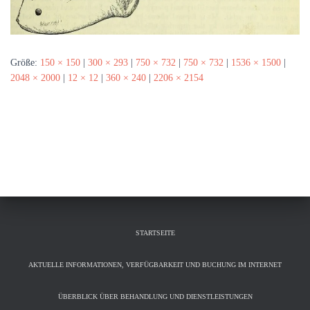
Größe:
150 × 150
|
300 × 293
|
750 × 732
|
750 × 732
|
1536 × 1500
|
2048 × 2000
|
12 × 12
|
360 × 240
|
2206 × 2154
STARTSEITE
AKTUELLE INFORMATIONEN, VERFÜGBARKEIT UND BUCHUNG IM INTERNET
ÜBERBLICK ÜBER BEHANDLUNG UND DIENSTLEISTUNGEN