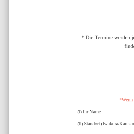
* Die Termine werden j
find
*Wenn S
(i) Ihr Name
(ii) Standort (Iwakura/Karas