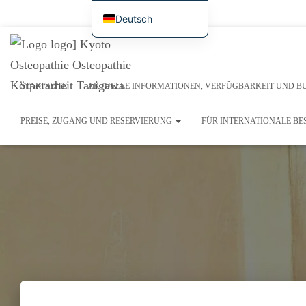
Startseite
Aktuelle Informationen, Verfügbarkeit und Buchung im Internet
Überblick übe
Deutsch
日本語
Symptomatologie / Fallstudien
Preise, Zugang und Reservierung
Für internationale Bes
English
Beispiele für aktuelle Behandlungen / Forschungstagebuch
Français
STARTSEITE
AKTUELLE INFORMATIONEN, VERFÜGBARKEIT UND B
Español
PREISE, ZUGANG UND RESERVIERUNG
FÜR INTERNATIONALE B
繁體中文
Português (AO90)
한국어
简体中文