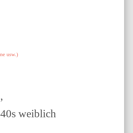
ne usw.)
,
<40s weiblich