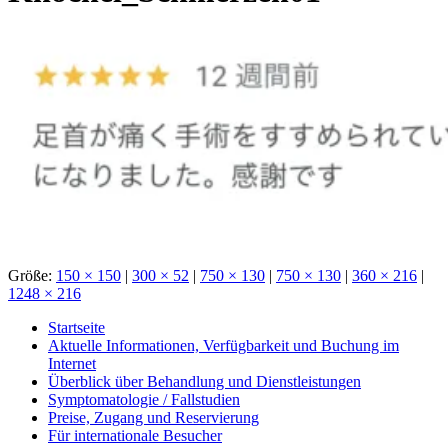
Größe:
150 × 150
|
300 × 52
|
750 × 130
|
750 × 130
|
360 × 216
|
1248 × 216
Startseite
Aktuelle Informationen, Verfügbarkeit und Buchung im
Internet
Überblick über Behandlung und Dienstleistungen
Symptomatologie / Fallstudien
Preise, Zugang und Reservierung
Für internationale Besucher